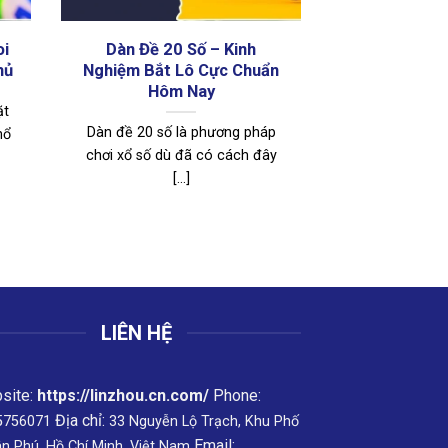
oi
Dàn Đề 20 Số – Kinh
hủ
Nghiệm Bắt Lô Cực Chuẩn
 lớn” trong ngành cho ra mắt vô vàn siêu
Hôm Nay
ặt
Dàn đề 20 số là phương pháp
hổ
chơi xổ số dù đã có cách đây
[...]
LIÊN HỆ
site:
https://linzhou.cn.com/
Phone:
để tìm đúng địa chỉ giải trí. Đường dẫn này
Địa chỉ:
5756071
33 Nguyễn Lộ Trạch, Khu Phố
ất kỳ trình duyệt nào.
Email:
ân Phú, Hồ Chí Minh, Việt Nam