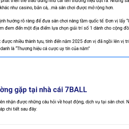
 phát triển thể thao đúng như cái tên thương hiệu đặt ra. Nhưng s
í khác như casino, bắn cá,…mà sân chơi được mở rộng hơn.
ịnh hướng rõ ràng để đưa sân chơi nâng tầm quốc tế. Đơn vị lấy “C
m đem đến một địa điểm lựa chọn giải trí số 1 dành cho cộng đồ
ược nhiều thành tựu, tính đến năm 2025 đơn vị đã ngồi lên vị trí
danh là “Thương hiệu cá cược uy tín của năm”
ự tin tưởng lớn của cộng đồng người chơi. Đặc biệt khi chuyên tra
 Từ những hoạt động uy tín, tuân thủ các quy tắc vàng trong ngàn
ờng gặp tại nhà cái 7BALL
ư:
n nhận được những câu hỏi về hoạt động, dịch vụ tại sân chơi. N
p chi tiết sau đây: