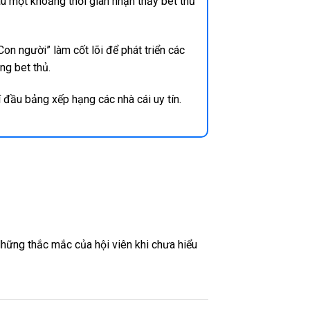
au một khoảng thời gian nhận thấy bet thủ
on người” làm cốt lõi để phát triển các
ng bet thủ.
 đầu bảng xếp hạng các nhà cái uy tín.
ng đạt được nhiều thành tích, thu hút
h nhà cái nhanh chóng nhận về nhiều
hững thắc mắc của hội viên khi chưa hiểu