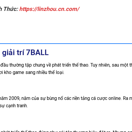
h Thức:
https://linzhou.cn.com/
 giải trí 7BALL
đầu thường tập chung về phát triển thể thao. Tuy nhiên, sau một 
ơi kho game sang nhiều thể loại.
 năm 2009, năm của sự bùng nổ các nền tảng cá cược online. Ra m
 sự cạnh tranh.