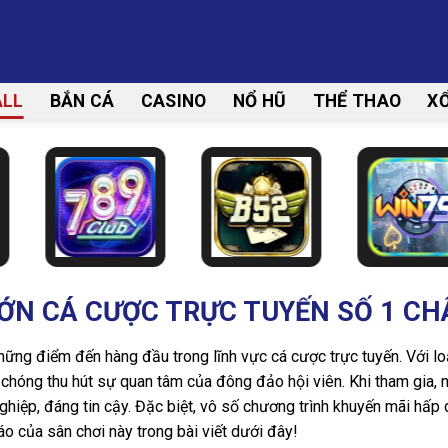
ALL
BẮN CÁ
CASINO
NỔ HŨ
THỂ THAO
X
LỚN CÁ CƯỢC TRỰC TUYẾN SỐ 1 CH
ững điểm đến hàng đầu trong lĩnh vực cá cược trực tuyến. Với loạ
h chóng thu hút sự quan tâm của đông đảo hội viên. Khi tham gia,
hiệp, đáng tin cậy. Đặc biệt, vô số chương trình khuyến mãi hấp
 của sân chơi này trong bài viết dưới đây!