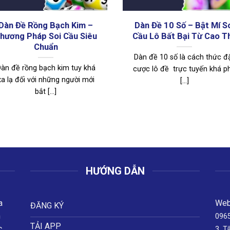
ng Lớn”
Dàn Đề Rồng Bạch Kim –
Dàn Đề 10 Số – Bật Mí S
hương Pháp Soi Cầu Siêu
Cầu Lô Bất Bại Từ Cao T
me của mình, bởi vậy đơn vị liên kết phát triển cùng nhiều “Ông
Chuẩn
ải trí trực tuyến chính như:
Dàn đề 10 số là cách thức đ
àn đề rồng bạch kim tuy khá
cược lô đề trực tuyến khá p
xa lạ đối với những người mới
[...]
bắt [...]
HƯỚNG DẪN
ính thức
a
Web
ĐĂNG KÝ
Website với
linzhou.cn.com
, bởi vậy hội viên cần lưu ý điểm này 
m
096
thời cũng không bị chặn mà hội viên có thể thoải mái truy cập từ b
TẢI APP
c
3, T