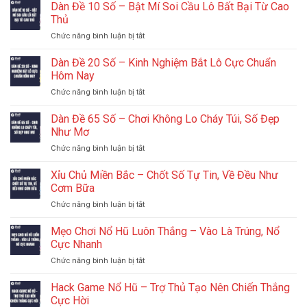
Đề
Dàn Đề 10 Số – Bật Mí Soi Cầu Lô Bất Bại Từ Cao
Dẫn
Rồng
Chi
Thủ
Bạch
Tiết
Chức năng bình luận bị tắt
ở
Kim
Cách
Dàn
–
Thức
Đề
Dàn Đề 20 Số – Kinh Nghiệm Bắt Lô Cực Chuẩn
Phương
Thực
10
Pháp
Hôm Nay
Hiện
Số
Soi
Chức năng bình luận bị tắt
ở
–
Cầu
Dàn
Bật
Siêu
Đề
Dàn Đề 65 Số – Chơi Không Lo Cháy Túi, Số Đẹp
Mí
Chuẩn
20
Soi
Như Mơ
Số
Cầu
Chức năng bình luận bị tắt
ở
–
Lô
Dàn
Kinh
Bất
Đề
Xỉu Chủ Miền Bắc – Chốt Số Tự Tin, Về Đều Như
Nghiệm
Bại
65
Bắt
Cơm Bữa
Từ
Số
Lô
Cao
Chức năng bình luận bị tắt
ở
–
Cực
Thủ
Xỉu
Chơi
Chuẩn
Chủ
Mẹo Chơi Nổ Hũ Luôn Thắng – Vào Là Trúng, Nổ
Không
Hôm
Miền
Lo
Cực Nhanh
Nay
Bắc
Cháy
Chức năng bình luận bị tắt
ở
–
Túi,
Mẹo
Chốt
Số
Chơi
Hack Game Nổ Hũ – Trợ Thủ Tạo Nên Chiến Thắng
Số
Đẹp
Nổ
Tự
Cực Hời
Như