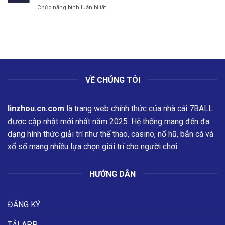
Hũ
Tin,
Mơ
Chức năng bình luận bị tắt
ở
Luôn
Về
Hack
Thắng
Đều
Game
–
Như
Nổ
Vào
Cơm
Hũ
Là
Bữa
–
Trúng,
Trợ
Nổ
Thủ
Cực
Tạo
Nhanh
VỀ CHÚNG TÔI
Nên
Chiến
Thắng
linzhou.cn.com
là trang web chính thức của nhà cái 7BALL
Cực
Hời
được cập nhật mới nhất năm 2025. Hệ thống mang đến đa
dạng hình thức giải trí như thể thao, casino, nổ hũ, bắn cá và
xổ số mang nhiều lựa chọn giải trí cho người chơi.
HƯỚNG DẪN
ĐĂNG KÝ
TẢI APP