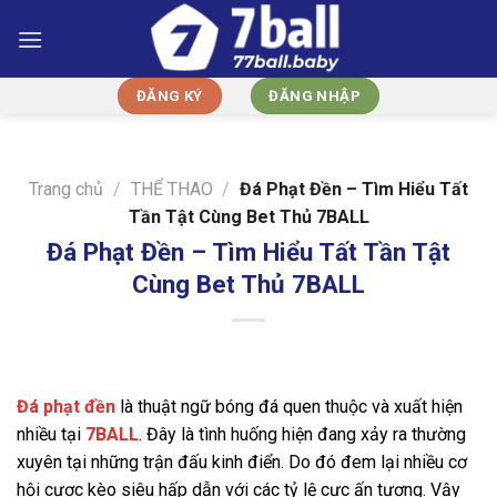
Bỏ
qua
nội
dung
ĐĂNG KÝ
ĐĂNG NHẬP
Trang chủ
/
THỂ THAO
/
Đá Phạt Đền – Tìm Hiểu Tất
Tần Tật Cùng Bet Thủ 7BALL
Đá Phạt Đền – Tìm Hiểu Tất Tần Tật
Cùng Bet Thủ 7BALL
Đá phạt đền
là thuật ngữ bóng đá quen thuộc và xuất hiện
nhiều tại
7BALL
. Đây là tình huống hiện đang xảy ra thường
xuyên tại những trận đấu kinh điển. Do đó đem lại nhiều cơ
hội cược kèo siêu hấp dẫn với các tỷ lệ cực ấn tượng. Vậy