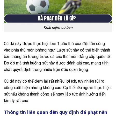
Khái niệm cơ bản
Cú đá này được thực hiện bởi 1 cầu thủ của đội tấn công
vào phía thủ môn phòng ngự. Lượt sút này có thể biến thành
bàn thắng ấn tượng trước cả các thủ môn đẳng cấp quốc tế.
Do đó mà tình huống sút này được đánh giá cao, mang tính
chất quyết định trong nhiều trận đấu quan trọng.
Cú đá này có thể đem lại rất nhiều lợi ích, tuy nhiên rủi ro
cũng xuất hiện nhưng không cao. Cụ thể nếu người thực hiện
sút nếu không thành công sẽ ngay lập tức ảnh hưởng đến
tâm lý rất cao.
Thông tin liên quan đến quy định đá phạt nền