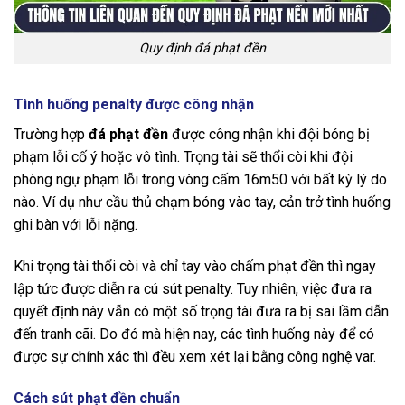
Quy định đá phạt đền
Tình huống penalty được công nhận
Trường hợp
đá phạt đền
được công nhận khi đội bóng bị
phạm lỗi cố ý hoặc vô tình. Trọng tài sẽ thổi còi khi đội
phòng ngự phạm lỗi trong vòng cấm 16m50 với bất kỳ lý do
nào. Ví dụ như cầu thủ chạm bóng vào tay, cản trở tình huống
ghi bàn với lỗi nặng.
Khi trọng tài thổi còi và chỉ tay vào chấm phạt đền thì ngay
lập tức được diễn ra cú sút penalty. Tuy nhiên, việc đưa ra
quyết định này vẫn có một số trọng tài đưa ra bị sai lầm dẫn
đến tranh cãi. Do đó mà hiện nay, các tình huống này để có
được sự chính xác thì đều xem xét lại bằng công nghệ var.
Cách sút phạt đền chuẩn