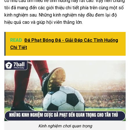
có nhu cầu tìm hiểu về tình huống này rất cao. Vậy nên chúng
tôi đã mang đến các giới thiệu chi tiết phía trên cùng một số
kinh nghiệm sau. Những kinh nghiệm này đều đem lại độ
hiệu quả cao và giúp hội viên thắng lớn.
READ
Đá Phạt Bóng Đá - Giải Đáp Các Tình Huống
Chi Tiết
Kinh nghiệm chơi quan trọng