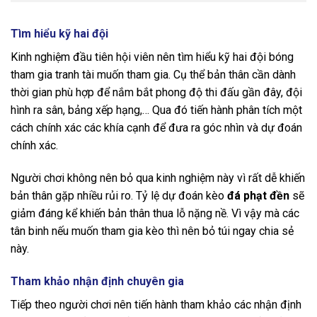
Tìm hiểu kỹ hai đội
Kinh nghiệm đầu tiên hội viên nên tìm hiểu kỹ hai đội bóng
tham gia tranh tài muốn tham gia. Cụ thể bản thân cần dành
thời gian phù hợp để nắm bắt phong độ thi đấu gần đây, đội
hình ra sân, bảng xếp hạng,… Qua đó tiến hành phân tích một
cách chính xác các khía cạnh để đưa ra góc nhìn và dự đoán
chính xác.
Người chơi không nên bỏ qua kinh nghiệm này vì rất dễ khiến
bản thân gặp nhiều rủi ro. Tỷ lệ dự đoán kèo
đá phạt đền
sẽ
giảm đáng kể khiến bản thân thua lỗ nặng nề. Vì vậy mà các
tân binh nếu muốn tham gia kèo thì nên bỏ túi ngay chia sẻ
này.
Tham khảo nhận định chuyên gia
Tiếp theo người chơi nên tiến hành tham khảo các nhận định