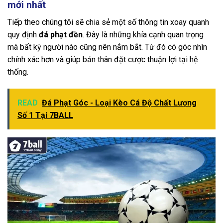
mới nhất
Tiếp theo chúng tôi sẽ chia sẻ một số thông tin xoay quanh
quy định
đá phạt đền
. Đây là những khía cạnh quan trọng
mà bất kỳ người nào cũng nên nắm bắt. Từ đó có góc nhìn
chính xác hơn và giúp bản thân đặt cược thuận lợi tại hệ
thống.
READ
Đá Phạt Góc - Loại Kèo Cá Độ Chất Lượng
Số 1 Tại 7BALL