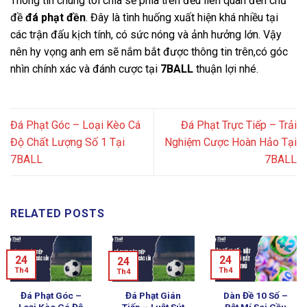
Thông tin chúng tôi chia sẻ phía trên đều liên quan đến chủ
đề
đá phạt đền
. Đây là tình huống xuất hiện khá nhiều tại
các trận đấu kịch tính, có sức nóng và ảnh hưởng lớn. Vậy
nên hy vọng anh em sẽ nắm bắt được thông tin trên,có góc
nhìn chính xác và đánh cược tại
7BALL
thuận lợi nhé.
Đá Phạt Góc – Loại Kèo Cá
Đá Phạt Trực Tiếp – Trải
Độ Chất Lượng Số 1 Tại
Nghiệm Cược Hoàn Hảo Tại
7BALL
7BALL
RELATED POSTS
24
24
24
Th4
Th4
Th4
Đá Phạt Góc –
Đá Phạt Gián
Dàn Đề 10 Số –