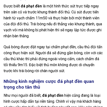
Được biết
đá phạt đền
là một hình thức sút trực tiếp ngay
trên sân cỏ và trước khung thành đối thủ. Cú sút được tiến
hành từ vạch chấm 11m50 và thực hiện bởi một thành viên
của đội đối thủ. Trái bóng nếu đi thẳng vào khung thành, qua
vạch vôi mà không bị phát hiện thì sẽ ngay lập tức được ghi
nhận bàn thắng.
Quả bóng được đặt ngay tại chấm phạt đền, cầu thủ đội tấn
công thực hiện sút. Người đá sẽ đứng gần bóng, còn với các
cầu thủ khác thì phải đứng ngoài vòng cấm, cách chấm đá
tối thiểu 9m15. Đặc biệt thủ môn không được di chuyển
trước khi trái bóng rời chân người sút.
Những kinh nghiệm cược đá phạt đền quan
trọng cho tân thủ
Như mọi người đã biết,
đá phạt đền
hiện cũng đang là loại
hình cược hấp dẫn tại nền tảng. Chính vì vậy mà khách hàng