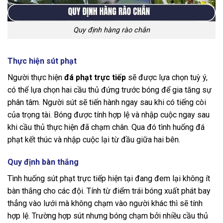
Quy định hàng rào chắn
Thực hiện sút phạt
Người thực hiện
đá phạt trực tiếp
sẽ được lựa chọn tuỳ ý,
có thể lựa chọn hai cầu thủ đứng trước bóng để gia tăng sự
phân tâm. Người sút sẽ tiến hành ngay sau khi có tiếng còi
của trọng tài. Bóng được tính hợp lệ và nhập cuộc ngay sau
khi cầu thủ thực hiện đã chạm chân. Qua đó tình huống đá
phạt kết thúc và nhập cuộc lại từ đầu giữa hai bên.
Quy định bàn thắng
Tình huống sút phạt trực tiếp hiện tại đang đem lại không ít
bàn thắng cho các đội. Tính từ điểm trái bóng xuất phát bay
thẳng vào lưới mà không chạm vào người khác thì sẽ tính
hợp lệ. Trường hợp sút nhưng bóng chạm bởi nhiều cầu thủ