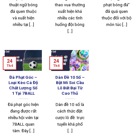
thuật ngữ bóng
thao vua thường
phạt bóng đá”
đá quen thuộc
xuất hiện khá
đã quá quen
và xuất hiện
nhiều các tình
thuộc đối với bộ
nhiều tại [...]
huống đội bóng
môn túc [...]
[...]
24
24
Th4
Th4
Đá Phạt Góc –
Dàn Đề 10 Số –
Loại Kèo Cá Độ
Bật Mí Soi Cầu
Chất Lượng Số
Lô Bất Bại Từ
1 Tại 7BALL
Cao Thủ
Đá phạt góc hiện
Dàn đề 10 số là
đang được rất
cách thức đặt
nhiều hội viên tại
cược lô đề trực
7BALL quan
tuyến khá phổ
tâm. Đây [...]
[...]