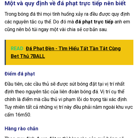
Một và quy định về đá phạt trực tiếp nên biết
Trong bóng đá thì mọi tình huống xảy ra đều được quy định
các nguyên tắc cụ thể. Do đó mà
đá phạt trực tiếp
anh em
cũng nên bỏ túi ngay một vài chia sẻ cơ bản sau.
READ
Đá Phạt Đền - Tìm Hiểu Tất Tần Tật Cùng
Bet Thủ 7BALL
Điểm đá phạt
Đầu tiên, các cầu thủ sẽ được sút bóng đặt tại vị trí nhất
định theo nguyên tắc của liên đoàn bóng đá. Vị trí cụ thể
chính là điểm mà cầu thủ vi phạm lỗi do trọng tài xác định.
Tuy nhiên tất cả những vị trí này đều phải nằm ngoài khu vực
cấm 16m50.
Hàng rào chắn