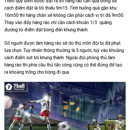
Theo quy định được đặt ra thì hàng rào cản quả bóng sẽ
cách điểm đặt là tối thiểu 9m15. Tình huống quá gần khu
16m50 thì hàng chắn sẽ không cần phải cách vị trí đá 9m50.
Thay vào đấy hàng rào chỉ cần cách khoản 1/3 quãng
đường từ điểm đặt bóng đến khung thành.
Số người được làm hàng rào sẽ do thủ môn đội bị đá phạt
lựa chọn. Tuy nhiên thông thường là 5 người, tuỳ vào khoảng
cách điểm sút tới khung thành. Ngoài đội phòng thủ làm
hàng rào thì phía cầu thủ tấn công cũng có thể đứng để tạo
ra khoảng trống cho bóng đi qua.