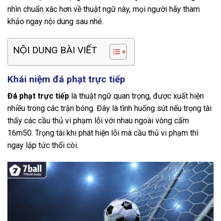
nhìn chuẩn xác hơn về thuật ngữ này, mọi người hãy tham
khảo ngay nội dung sau nhé.
NỘI DUNG BÀI VIẾT
Khái niệm đá phạt trực tiếp
Đá phạt trực tiếp
là thuật ngữ quan trọng, được xuất hiện
nhiều trong các trận bóng. Đây là tình huống sút nếu trọng tài
thấy các cầu thủ vi phạm lỗi với nhau ngoài vòng cấm
16m50. Trọng tài khi phát hiện lỗi mà cầu thủ vi phạm thì
ngay lập tức thổi còi.