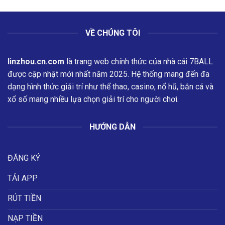
–
Trúng,
Trợ
Nổ
Thủ
Cực
Tạo
Nhanh
VỀ CHÚNG TÔI
Nên
Chiến
Thắng
linzhou.cn.com
là trang web chính thức của nhà cái 7BALL
Cực
Hời
được cập nhật mới nhất năm 2025. Hệ thống mang đến đa
dạng hình thức giải trí như thể thao, casino, nổ hũ, bắn cá và
xổ số mang nhiều lựa chọn giải trí cho người chơi.
HƯỚNG DẪN
ĐĂNG KÝ
TẢI APP
RÚT TIỀN
NẠP TIỀN